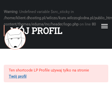
Warning
: Undefined variable $src_sticky in
/home/klient.dhosting.pl/wilczo/kurs.wilczoglodna.pl/public_ht
content/themes/eduma/inc/header/logo.php
on line
80
MÓJ PROFIL
Ten shortcode LP Profile używaj tylko na stronie
Twój profil