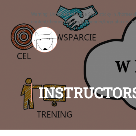
Warning
: Undefined variable $src_sticky in
/home/kl
content/themes/eduma/inc/header/logo.php
on lin
INSTRUCTOR