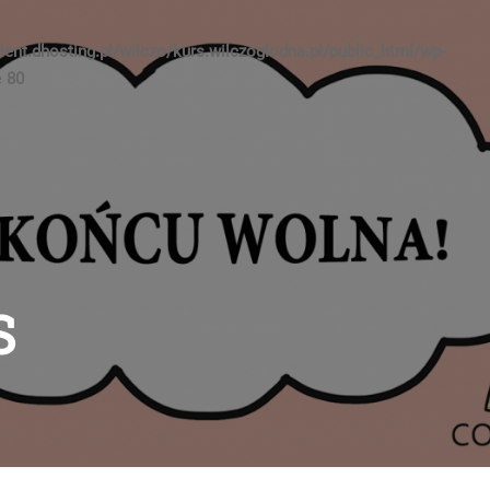
ient.dhosting.pl/wilczo/kurs.wilczoglodna.pl/public_html/wp-
e
80
S