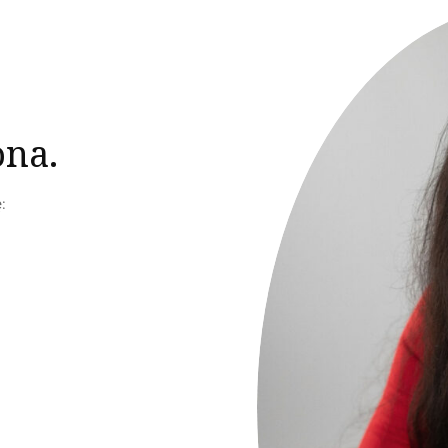
ona.
: